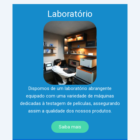
Laboratório
Dispomos de um laboratório abrangente
equipado com uma variedade de máquinas
dedicadas à testagem de películas, assegurando
assim a qualidade dos nossos produtos.
Saiba mais