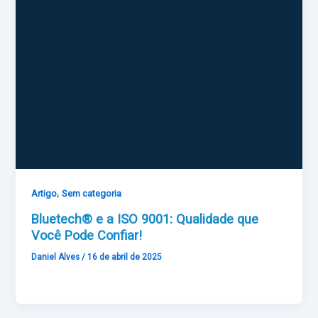
,
Artigo
Sem categoria
Bluetech® e a ISO 9001: Qualidade que
Você Pode Confiar!
Daniel Alves
/
16 de abril de 2025